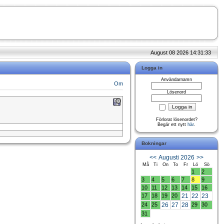
August 08 2026 14:31:33
Logga in
Användarnamn
Om
Lösenord
Förlorat lösenordet?
Begär ett nytt
här
.
Bokningar
<<
Augusti 2026
>>
Må
Ti
On
To
Fr
Lö
Sö
1
2
3
4
5
6
7
8
9
10
11
12
13
14
15
16
17
18
19
20
21
22
23
24
25
26
27
28
29
30
31