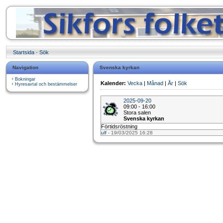
Startsida
·
Sök
Navigation
Svenska kyrkan
Bokningar
Kalender:
Vecka
|
Månad
|
År
|
Sök
Hyresavtal och bestämmelser
2025-09-20
09:00 - 16:00
Stora salen
Svenska kyrkan
Förtidsröstning
ulf
- 19/03/2025 16:28