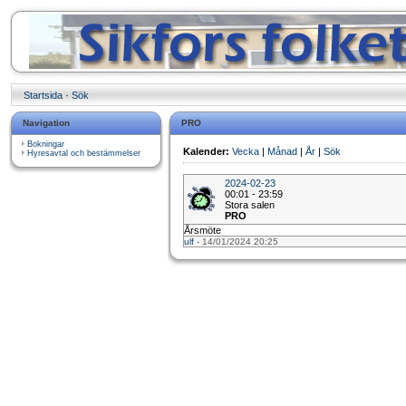
Startsida
·
Sök
Navigation
PRO
Bokningar
Kalender:
Vecka
|
Månad
|
År
|
Sök
Hyresavtal och bestämmelser
2024-02-23
00:01 - 23:59
Stora salen
PRO
Årsmöte
ulf
- 14/01/2024 20:25