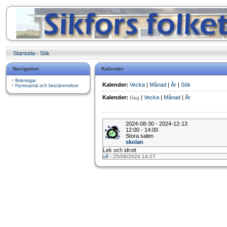
Startsida
·
Sök
Navigation
Kalender
Bokningar
Kalender:
Vecka
|
Månad
|
År
|
Sök
Hyresavtal och bestämmelser
Kalender:
|
Vecka
|
Månad
|
År
Dag
2024-08-30 - 2024-12-13
12:00 - 14:00
Stora salen
skolan
Lek och idrott
ulf
- 25/08/2024 14:27