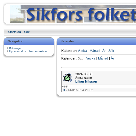
Startsida
·
Sök
Navigation
Kalender
Bokningar
Kalender:
Vecka
|
Månad
|
År
|
Sök
Hyresavtal och bestämmelser
Kalender:
|
Vecka
|
Månad
|
År
Dag
2024-06-08
Stora salen
Lilian Nilsson
Fest
ulf
- 14/01/2024 20:32