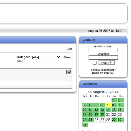
August 07 2026 01:10:19
Logga in
Användarnamn
Om
Lösenord
Kategori:
Idag
Förlorat lösenordet?
Begär ett nytt
här
.
Bokningar
<<
Augusti 2026
>>
Må
Ti
On
To
Fr
Lö
Sö
1
2
3
4
5
6
7
8
9
10
11
12
13
14
15
16
17
18
19
20
21
22
23
24
25
26
27
28
29
30
31