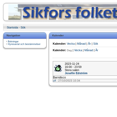
Startsida
·
Sök
Navigation
Kalender
Bokningar
Kalender:
Vecka
|
Månad
|
År
|
Sök
Hyresavtal och bestämmelser
Kalender:
|
Vecka
|
Månad
|
År
Dag
2023-11-24
16:00 - 23:59
Stora salen
Josefin Edström
Barndisco
ulf
- 27/10/2023 10:34