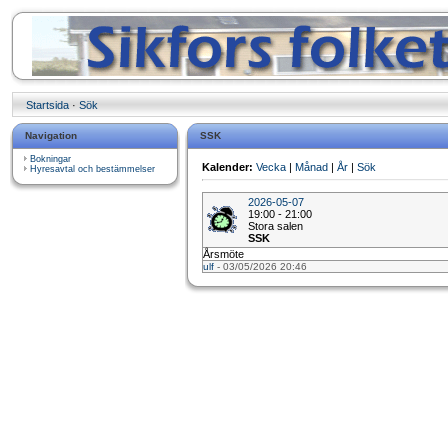
Startsida
·
Sök
Navigation
SSK
Bokningar
Kalender:
Vecka
|
Månad
|
År
|
Sök
Hyresavtal och bestämmelser
2026-05-07
19:00 - 21:00
Stora salen
SSK
Årsmöte
ulf
- 03/05/2026 20:46