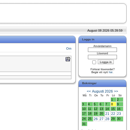
August 08 2026 05:39:59
Logga in
Användarnamn
Om
Lösenord
Förlorat lösenordet?
Begär ett nytt
här
.
Bokningar
<<
Augusti 2026
>>
Må
Ti
On
To
Fr
Lö
Sö
1
2
3
4
5
6
7
8
9
10
11
12
13
14
15
16
17
18
19
20
21
22
23
24
25
26
27
28
29
30
31