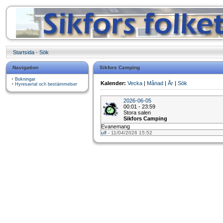
Startsida
·
Sök
Navigation
Sikfors Camping
Bokningar
Kalender:
Vecka
|
Månad
|
År
|
Sök
Hyresavtal och bestämmelser
2026-06-05
00:01 - 23:59
Stora salen
Sikfors Camping
Evanemang
ulf
- 11/04/2026 15:52