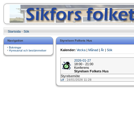
Startsida
·
Sök
Navigation
Styrelsen Folkets Hus
Bokningar
Kalender:
Vecka
|
Månad
|
År
|
Sök
Hyresavtal och bestämmelser
2026-01-27
18:00 - 21:00
Konferens
Styrelsen Folkets Hus
Styrelsemöte
ulf
- 24/01/2026 11:28