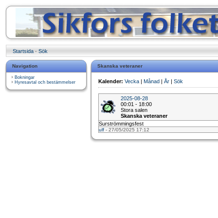
Startsida
·
Sök
Navigation
Skanska veteraner
Bokningar
Kalender:
Vecka
|
Månad
|
År
|
Sök
Hyresavtal och bestämmelser
2025-08-28
00:01 - 18:00
Stora salen
Skanska veteraner
Surströmmingsfest
ulf
- 27/05/2025 17:12