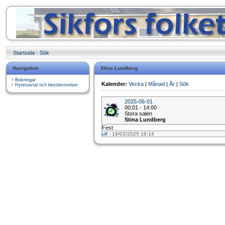
Startsida
·
Sök
Navigation
Stina Lundberg
Bokningar
Kalender:
Vecka
|
Månad
|
År
|
Sök
Hyresavtal och bestämmelser
2025-06-01
00:01 - 14:00
Stora salen
Stina Lundberg
Fest
ulf
- 19/03/2025 16:14