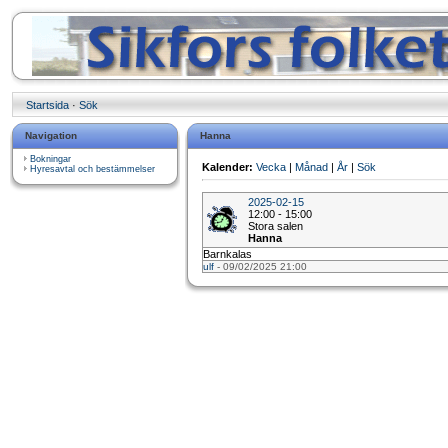
Startsida
·
Sök
Navigation
Hanna
Bokningar
Kalender:
Vecka
|
Månad
|
År
|
Sök
Hyresavtal och bestämmelser
2025-02-15
12:00 - 15:00
Stora salen
Hanna
Barnkalas
ulf
- 09/02/2025 21:00