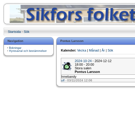
Startsida
·
Sök
Navigation
Pontus Larsson
Bokningar
Kalender:
Vecka
|
Månad
|
År
|
Sök
Hyresavtal och bestämmelser
2024-10-24
- 2024-12-12
18:00 - 20:00
Stora salen
Pontus Larsson
Innebandy
ulf
- 03/11/2024 12:06