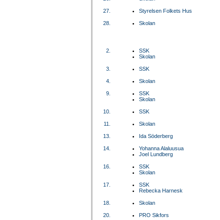
27.
Styrelsen Folkets Hus
28.
Skolan
2.
SSK
Skolan
3.
SSK
4.
Skolan
9.
SSK
Skolan
10.
SSK
11.
Skolan
13.
Ida Söderberg
14.
Yohanna Alaluusua
Joel Lundberg
16.
SSK
Skolan
17.
SSK
Rebecka Harnesk
18.
Skolan
20.
PRO Sikfors