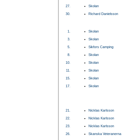
27.
Skolan
30.
Richard Danielsson
1.
Skolan
3.
Skolan
5.
Sikfors Camping
8.
Skolan
10.
Skolan
11.
Skolan
15.
Skolan
17.
Skolan
21.
Nicklas Karlsson
22.
Nicklas Karlsson
23.
Nicklas Karlsson
26.
Skanska Veteranerna