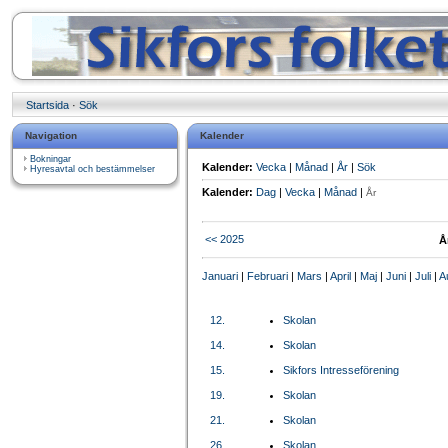
Startsida
·
Sök
Navigation
Kalender
Bokningar
Kalender:
Vecka
|
Månad
|
År
|
Sök
Hyresavtal och bestämmelser
Kalender:
Dag
|
Vecka
|
Månad
|
År
<< 2025
Å
Januari
|
Februari
|
Mars
|
April
|
Maj
|
Juni
|
Juli
|
A
12.
Skolan
14.
Skolan
15.
Sikfors Intresseförening
19.
Skolan
21.
Skolan
26.
Skolan