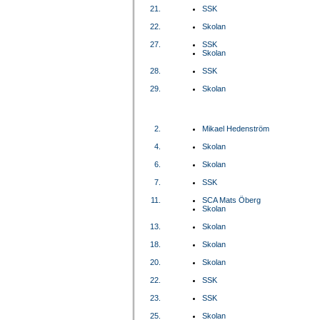
21.
SSK
22.
Skolan
27.
SSK
Skolan
28.
SSK
29.
Skolan
2.
Mikael Hedenström
4.
Skolan
6.
Skolan
7.
SSK
11.
SCA Mats Öberg
Skolan
13.
Skolan
18.
Skolan
20.
Skolan
22.
SSK
23.
SSK
25.
Skolan