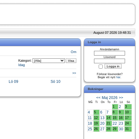
August 07 2026 19:48:31
Logga in
Användarnamn
Om
Lösenord
Kategori:
Idag
>>
Förlorat lösenordet?
Begär ett nytt
här
.
Lö 09
Sö 10
Bokningar
<<
Maj 2026
>>
Må
Ti
On
To
Fr
Lö
Sö
1
2
3
4
5
6
7
8
9
10
11
12
13
14
15
16
17
18
19
20
21
22
23
24
25
26
27
28
29
30
31