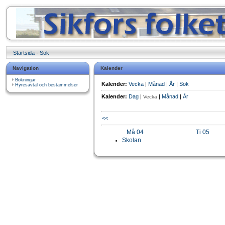
Startsida
·
Sök
Navigation
Kalender
Bokningar
Kalender:
Vecka
|
Månad
|
År
|
Sök
Hyresavtal och bestämmelser
Kalender:
Dag
|
|
Månad
|
År
Vecka
<<
Må 04
Ti 05
Skolan