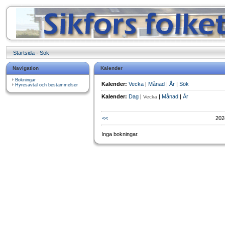
Startsida
·
Sök
Navigation
Kalender
Bokningar
Kalender:
Vecka
|
Månad
|
År
|
Sök
Hyresavtal och bestämmelser
Kalender:
Dag
|
|
Månad
|
År
Vecka
<<
202
Inga bokningar.