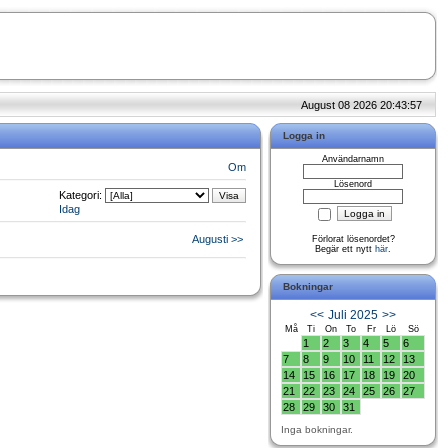
August 08 2026 20:43:57
Logga in
Användarnamn
Om
Lösenord
Kategori:
Idag
Augusti >>
Förlorat lösenordet?
Begär ett nytt
här
.
Bokningar
<<
Juli 2025
>>
Må
Ti
On
To
Fr
Lö
Sö
1
2
3
4
5
6
7
8
9
10
11
12
13
14
15
16
17
18
19
20
21
22
23
24
25
26
27
28
29
30
31
Inga bokningar.