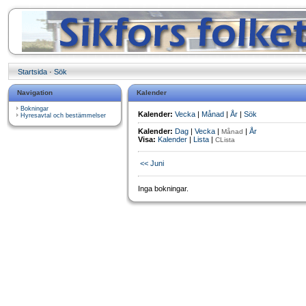
Startsida
·
Sök
Navigation
Kalender
Bokningar
Kalender:
Vecka
|
Månad
|
År
|
Sök
Hyresavtal och bestämmelser
Kalender:
Dag
|
Vecka
|
|
År
Månad
Visa:
Kalender
|
Lista
|
CLista
<< Juni
Inga bokningar.