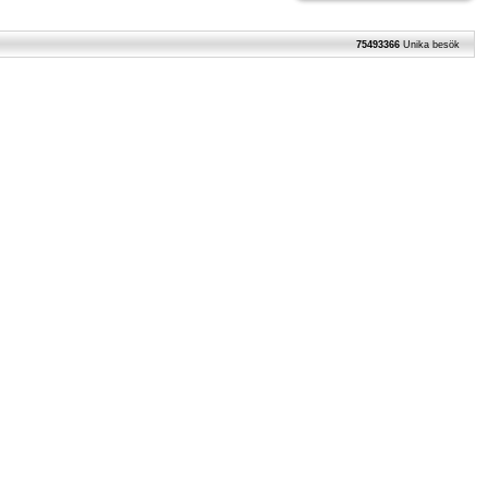
75493366
Unika besök