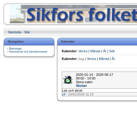
Startsida
·
Sök
Navigation
Kalender
Bokningar
Kalender:
Vecka
|
Månad
|
År
|
Sök
Hyresavtal och bestämmelser
Kalender:
|
Vecka
|
Månad
|
År
Dag
2026-01-14 - 2026-06-17
09:00 - 14:00
Stora salen
Skolan
Lek och idrott
ulf
- 24/01/2026 11:15