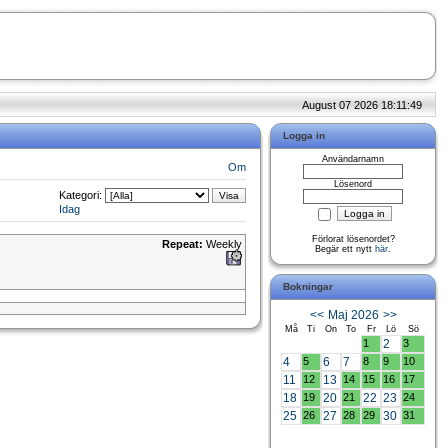
August 07 2026 18:11:49
Logga in
Användarnamn
Om
Lösenord
Kategori:
Idag
Förlorat lösenordet?
Repeat:
Weekly
Begär ett nytt
här
.
Bokningar
<<
Maj 2026
>>
Må
Ti
On
To
Fr
Lö
Sö
1
2
3
4
5
6
7
8
9
10
11
12
13
14
15
16
17
18
19
20
21
22
23
24
25
26
27
28
29
30
31