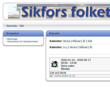
Startsida
·
Sök
Navigation
Kalender
Bokningar
Kalender:
Vecka
|
Månad
|
År
|
Sök
Hyresavtal och bestämmelser
Kalender:
|
Vecka
|
Månad
|
År
Dag
2026-01-14 - 2026-06-17
09:00 - 14:00
Stora salen
Skolan
Lek och idrott
ulf
- 24/01/2026 11:15