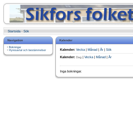
Startsida
·
Sök
Navigation
Kalender
Bokningar
Kalender:
Vecka
|
Månad
|
År
|
Sök
Hyresavtal och bestämmelser
Kalender:
|
Vecka
|
Månad
|
År
Dag
Inga bokningar.