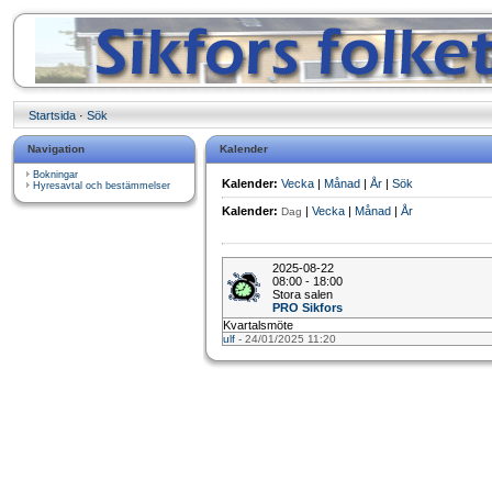
Startsida
·
Sök
Navigation
Kalender
Bokningar
Kalender:
Vecka
|
Månad
|
År
|
Sök
Hyresavtal och bestämmelser
Kalender:
|
Vecka
|
Månad
|
År
Dag
2025-08-22
08:00 - 18:00
Stora salen
PRO Sikfors
Kvartalsmöte
ulf
- 24/01/2025 11:20