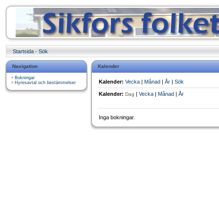
Startsida
·
Sök
Navigation
Kalender
Bokningar
Kalender:
Vecka
|
Månad
|
År
|
Sök
Hyresavtal och bestämmelser
Kalender:
|
Vecka
|
Månad
|
År
Dag
Inga bokningar.