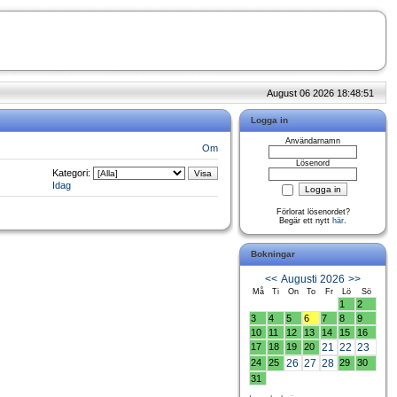
August 06 2026 18:48:51
Logga in
Användarnamn
Om
Lösenord
Kategori:
Idag
Förlorat lösenordet?
Begär ett nytt
här
.
Bokningar
<<
Augusti 2026
>>
Må
Ti
On
To
Fr
Lö
Sö
1
2
3
4
5
6
7
8
9
10
11
12
13
14
15
16
17
18
19
20
21
22
23
24
25
26
27
28
29
30
31