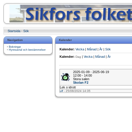
Startsida
·
Sök
Navigation
Kalender
Bokningar
Kalender:
Vecka
|
Månad
|
År
|
Sök
Hyresavtal och bestämmelser
Kalender:
|
Vecka
|
Månad
|
År
Dag
2025-01-09 - 2025-06-19
12:00 - 14:00
Stora salen
Skolan F2
Lek o idrott
ulf
- 25/08/2024 14:35