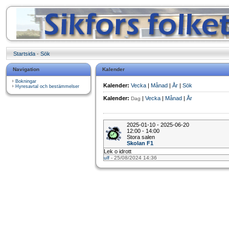
Startsida
·
Sök
Navigation
Kalender
Bokningar
Kalender:
Vecka
|
Månad
|
År
|
Sök
Hyresavtal och bestämmelser
Kalender:
|
Vecka
|
Månad
|
År
Dag
2025-01-10 - 2025-06-20
12:00 - 14:00
Stora salen
Skolan F1
Lek o idrott
ulf
- 25/08/2024 14:36