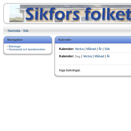
Startsida
·
Sök
Navigation
Kalender
Bokningar
Kalender:
Vecka
|
Månad
|
År
|
Sök
Hyresavtal och bestämmelser
Kalender:
|
Vecka
|
Månad
|
År
Dag
Inga bokningar.