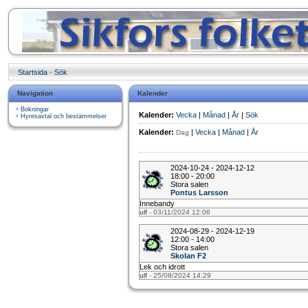
Startsida
·
Sök
Navigation
Kalender
Bokningar
Kalender:
Vecka
|
Månad
|
År
|
Sök
Hyresavtal och bestämmelser
Kalender:
|
Vecka
|
Månad
|
År
Dag
2024-10-24 - 2024-12-12
18:00 - 20:00
Stora salen
Pontus Larsson
Innebandy
ulf
- 03/11/2024 12:06
2024-08-29 - 2024-12-19
12:00 - 14:00
Stora salen
Skolan F2
Lek och idrott
ulf
- 25/08/2024 14:29