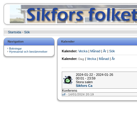
Startsida
·
Sök
Navigation
Kalender
Bokningar
Kalender:
Vecka
|
Månad
|
År
|
Sök
Hyresavtal och bestämmelser
Kalender:
|
Vecka
|
Månad
|
År
Dag
2024-01-22 - 2024-01-26
00:01 - 23:59
Stora salen
Sikfors Ca
Konferens
ulf
- 14/01/2024 20:19