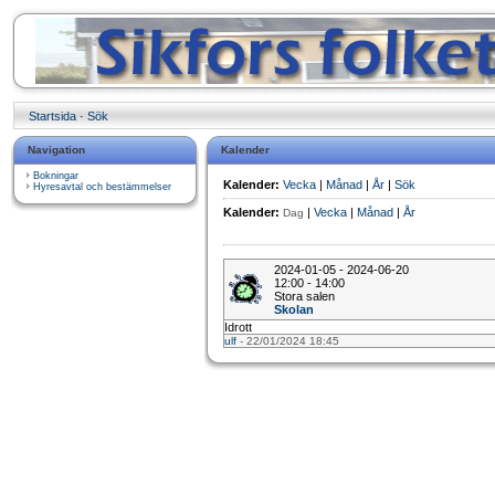
Startsida
·
Sök
Navigation
Kalender
Bokningar
Kalender:
Vecka
|
Månad
|
År
|
Sök
Hyresavtal och bestämmelser
Kalender:
|
Vecka
|
Månad
|
År
Dag
2024-01-05 - 2024-06-20
12:00 - 14:00
Stora salen
Skolan
Idrott
ulf
- 22/01/2024 18:45